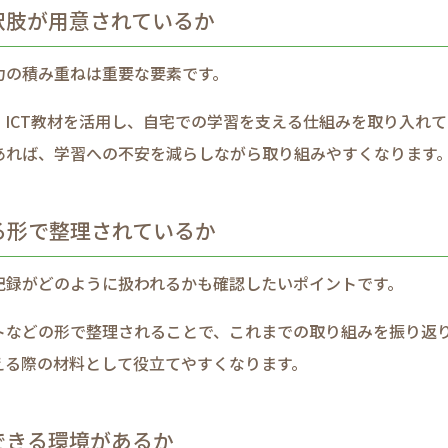
選択肢が​用意されているか
の​積み重ねは​重要な​要素です。​
CT教材を​活用し、​自宅での​学習を​支える​仕組みを​取り入れて
あれば、​学習への​不安を​減らしながら​取り​組みやすくなります。
がる形で​整理されているか
​記録が​どのように​扱われるかも​確認したい​ポイントです。​
などの​形で​整理される​ことで、​これまでの​取り組みを​振り返
える​際の​材料と​して​役立てやすくなります。​
できる​環境が​あるか