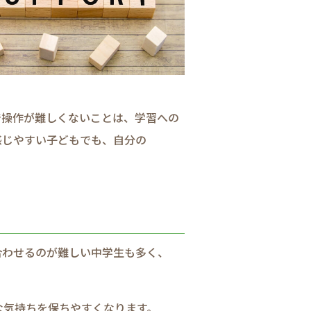
​操作が​難しくない​ことは、​学習への​
じやすい​子ども​でも、​自分の​
わせるのが​難しい​中学生も​多く、​
な​気持ちを​保ちやすくなります。​