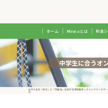
ホーム
Mirai.αとは
料金
中学生に合うオ
お子さまの​「好き」と​「可能性」を​広げる予約制オンラインフリースクール｜
方