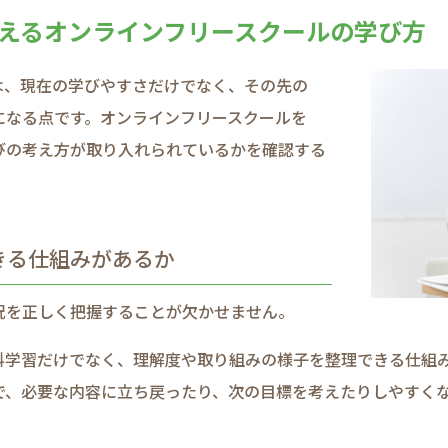
考える​オンラインフリースクールの​学び方
は、​現在の​学びやすさだけでなく、​その先の​
に​なる点です。​オンラインフリースクールを​
びの​考え方が​取り入れられているかを​確認する​
る​仕組みが​あるか
を​正しく​把握する​ことが​欠かせません。​
習だけでなく、​理解度や​取り組みの​様子を​整理できる​仕組みが
、​必要な​内容に​立ち戻ったり、​次の​目標を​考えたりしやすくな