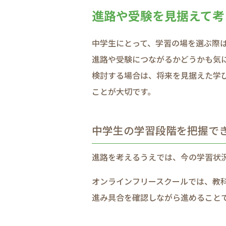
進路や​受験を​見据えて​
中学生に​とって、​学習の​場を​選ぶ際
進路や​受験に​つながるかどうかも​気
検討する​場合は、​将来を​見据えた​学
ことが​大切です。​
中学生の​学習段階を​把握でき
進路を​考えるうえでは、​今の​学習状況
オンラインフリースクールでは、​教科学
進み具合を​確認しながら​進める​ことで