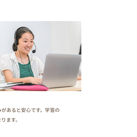
​あると​安心です。​学習の​
ります。​