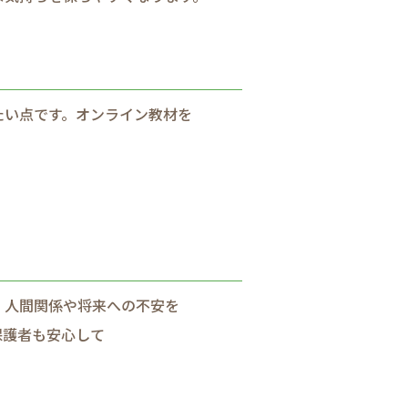
たい点です。​オンライン教材を​
人間​関係や​将来への​不安を​
護者も​安心して​