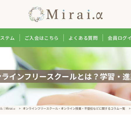
システム
ご入会はこちら
よくある質問
会員ログ
ンラインフリースクールとは？学習・進
Mirai.α
>
オンラインフリースクール・オンライン授業・​不登校などに​関する​コラム一覧