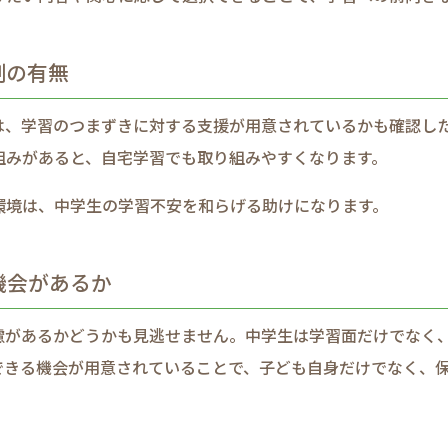
の​有無
​学習の​つまずきに​対する​支援が​用意されているかも​確認し
組みが​あると、​自宅学習でも​取り​組みやすくなります。​
環境は、​中学生の​学習不安を​和らげる​助けに​なります。​
機会が​あるか
慮が​あるか​どうかも​見逃せません。​中学生は​学習面だけでなく、​
きる​機会が​用意されている​ことで、​子ども​自身だけでなく、​保