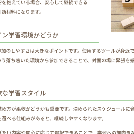
安を​抱えている​場合、​安心して​継続できる​
判断材料に​なります。​
イン学習環境か​どうか
参加の​しやすさは​大きな​ポイントです。​使用する​ツールが​身近で
う​落ち着いた​環境から​参加できる​ことで、​対面の​場に​緊張を​感
軟な​学習スタイル
進め方が​柔軟か​どうかも​重要です。​決められた​スケジュールに​合
を​選べる​仕組みが​あると、​継続しやすくなります。​
い​内容や​関心に​応じて​選択できる​ことで、​学習への​前向き