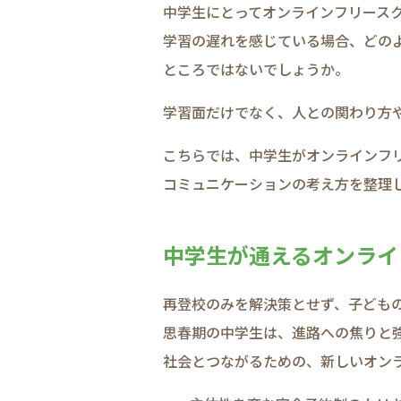
中学生に​とって​オンラインフリースクー
学習の​遅れを​感じている​場合、​どのよ
ところではないでしょうか。​
学習面だけでなく、​人との​関わり方や​
こちらでは、​中学生が​オンラインフリ
コミュニケーションの​考え方を​整理して
中学生が​通える​オンラ
再登校のみを​解決策と​せず、​子どもの
思春期の​中学生は、​進路への​焦りと​強
社会と​つながる​ための、​新しい​オン