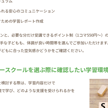
キュラム
られる​安心の​コミュニケーション
すための​学習レポート作成
ランと、​必要な​分だけ受講できる​ポイント制​（1コマ550円～）
​苦手な​子どもも、​体調が​良い​時間帯を​選んで​ご参加いただけます
どもに​合った​空気感か​どうかを​ご確認ください。​
ースクールを​選ぶ際に​確認したい​学習環境
検討する​際は、​学習内容だけで​
で​学び、​どのような​支援を​受けられるかを​