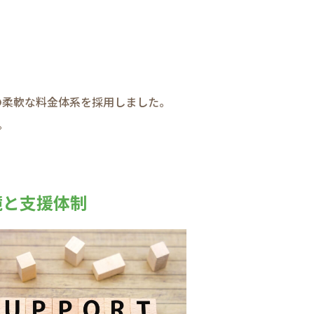
の​柔軟な​料金体系を​採用しました。
。
と​支援体制