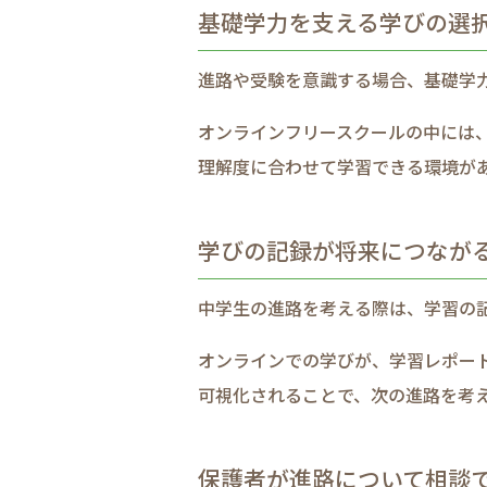
基礎学力を​支える​学びの​
進路や​受験を​意識する​場合、​基礎学力
オンラインフリースクールの​中には、​I
理解度に​合わせて​学習できる​環境が​
学びの​記録が​将来に​つな
中学生の​進路を​考える​際は、​学習の
オンラインでの​学びが、​学習レポート
可視化される​ことで、​次の​進路を​考
保護者が​進路に​ついて​相談