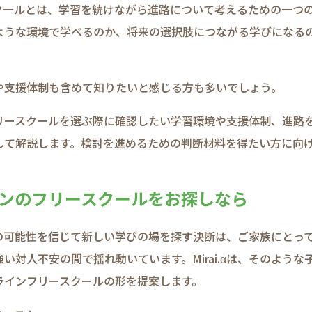
ルとは、​学習を​続けながら​進路に​ついて​考える​ための​一つの​
うな​環境で​学べるのか、​将来の​選択肢に​つながる​学びに​なるの
支援体制も​含めて​知りたいと​感じる​方も​多いでしょう。​
ースクールを​選ぶ際に​確認したい​学習環境や​支援体制、​進路を
​解説します。​検討を​進める​ための​判断材料を​得たい方に​向け
インの​フリースクールを​お探しなら
​可能性を​信じて​新しい​学びの​場を​探す決断は、​ご家族に​とっ
い​対人不安の​間で​揺れ動いています。​Mirai.αは、​そのような​
ラインフリースクールの​形を​提案します。​