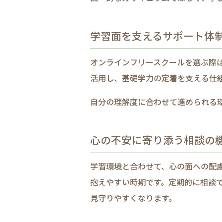
学習面を​支える​サポート体制
オンラインフリースクールを​選ぶ際は、
活用し、​基礎学力の​定着を​支える​仕
自分の​理解度に​合わせて​進められる​
心の​不安に​寄り添う​相談の​
学習環境と​合わせて、​心の​面への​配
抱えやすい​時期です。​定期的に​相談で
見守りやすくなります。​