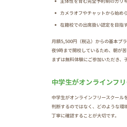
主体性を​育む完全予​約制の​カリ
カメラオフや​チャットから​始め
在籍校での​出席扱い​認定を​目指
月額5,500円​（税込）からの​基本プ
夜​9時まで​開校している​ため、​朝が
まずは​無料体験に​ご参加いただき、​子
中学生が​オンラインフリ
中学生が​オンラインフリースクールを​
判断するのではなく、​どのような​環境
丁寧に​確認する​ことが​大切です。​