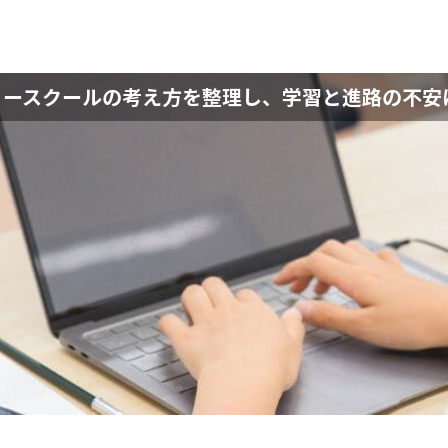
ースクールの​考え方を​整理し、​学習と​進路の​不安