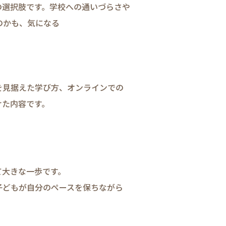
選択肢です。​学校への​通い​づらさや​
かも、​気に​なる​
​見据えた​学び方、​オンラインでの​
た​内容です。​
て​大きな​一歩です。
子どもが​自分の​ペースを​保ちながら​