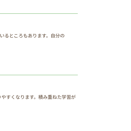
いる​ところも​あります。​自分の​
​
りやすくなります。​積み重ねた​学習が​