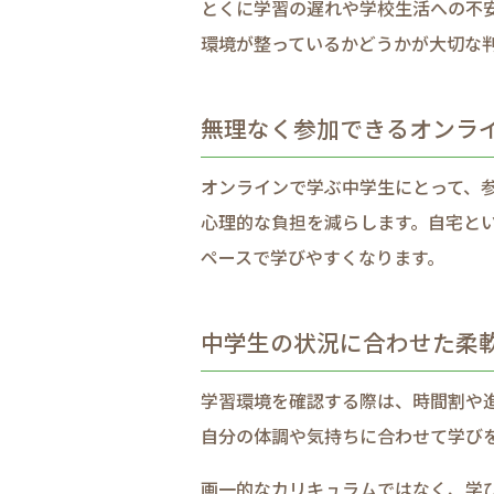
とくに​学習の​遅れや​学校生活への​不
環境が​整っているか​どうかが​大切な​
無理なく​参加できる​オンラ
オンラインで​学ぶ中​学生に​とって、​
心理的な​負担を​減らします。​自宅と​い
ペースで​学びやすくなります。​
中学生の​状況に​合わせた​柔
学習環境を​確認する​際は、​時間割や​
自分の​体調や​気持ちに​合わせて​学び
画一的な​カリキュラムではなく、​学びた