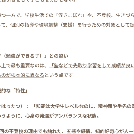
持つ一方で、学校生活での「浮きこぼれ」や、不登校、生きづ
して、個別の指導や環境調整（支援）を行うための対象として捉
才（勉強ができる子）」との違い
る上で最も重要なのは、
「塾などで先取り学習をして成績が良
ものが根本的に異なる
という点です。
表的な「特性」
きはったつ）： 「知能は大学生レベルなのに、精神面や手先の
いうように、心身の発達がアンバランスな状態。
前回の不登校の理由でも触れた、五感や感情、知的好奇心が人