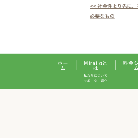
<< 社会性より先に
必要なもの
ホー
Mirai.αと
料金
ム
は
私たちについて
サポーター紹介