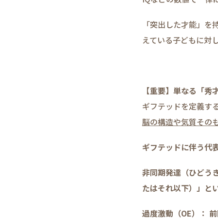
「突出した才能」を
えている子どもに対
【重要】単なる「秀
ギフテッドを定義す
脳の構造や気質その
ギフテッドに伴う代
非同期発達（ひどう
たはそれ以下）」と
過度激動（OE）： 