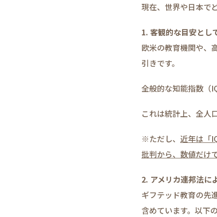
現在、世界や日本で
1. 客観的な目安として
欧米の教育機関や、
引きです。
全般的な知能指数（I
これは統計上、全人口
※ただし、
近年は「
批判から、数値だけ
2. アメリカ連邦法
ギフテッド教育の先
含めています。以下