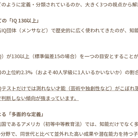
どのように定義・分類されているのか、大きく3つの視点から解
の「IQ 130以上」
高IQ団体（メンサなど）で歴史的に広く使われてきたのが、知
Q）が130以上（標準偏差15の場合）を一つの目安とすること
の上位約2.3%（およそ40人学級に1人いるかいないか）の割
IQテストだけでは測れない才能（芸術や独創性など）がこぼれ
で判断しない傾向が強まっています。
による「多面的な定義」
進国であるアメリカ（初等中等教育法）では、知能だけでなく
の分野で、同世代と比べて並外れた高い成果や潜在能力を持つ