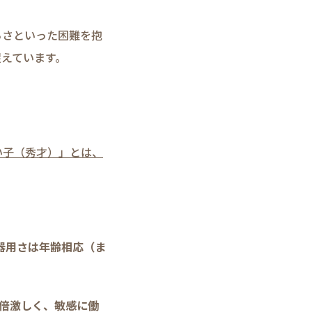
らさといった困難を抱
えています。
い子（秀才）」とは、
器用さは年齢相応（ま
一倍激しく、敏感に働