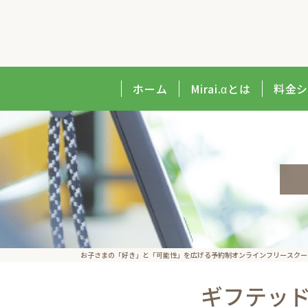
ホーム
Mirai.αとは
料金
お子さまの​「好き」と​「可能性」を​広げる予約制オンラインフリースクール｜
ギフテッ