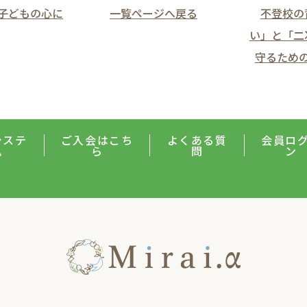
、子どもの心に
一覧ページへ戻る
不登校の
い」と「二
守るための
システ
ご入会はこち
よくある質
会員ロ
ム
ら
問
ン