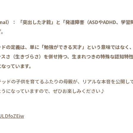
。
eptional）： 「突出した才能」と「発達障害（ASDやADHD、
プ。
ッドの定義は、単に「勉強ができる天才」という意味ではなく
ンスさ（生きづらさ）を併せ持つ、生まれつきの特殊な認知特
になっています。
ギフテッドの子供を育てるふたりの母親が、リアルな本音を公開し
ようになっていますので、ぜひお楽しみください♪
RULDfoZEiw